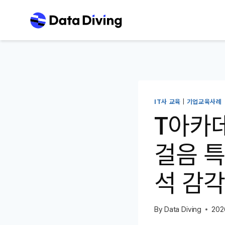
Skip
to
content
IT사 교육
|
기업교육사례
T아카데
걸음 특
석 감
By
Data Diving
202