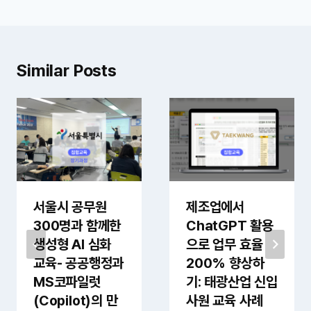
게
이
션
Similar Posts
서울시 공무원
제조업에서
300명과 함께한
ChatGPT 활용
생성형 AI 심화
으로 업무 효율
교육- 공공행정과
200% 향상하
MS코파일럿
기: 태광산업 신입
(Copilot)의 만
사원 교육 사례