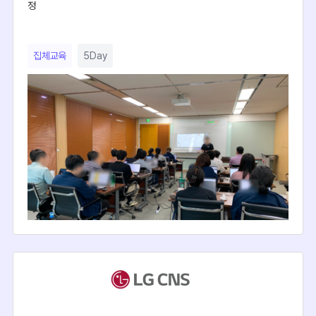
정
집체교육
5Day