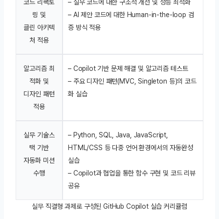
코드 리팩토
– 실무 코드에 대한 구조적 개선 및 성능 최적화
링 및
– AI 제안 코드에 대한 Human-in-the-loop 검
클린 아키텍
증 방식 적용
처 적용
알고리즘 최
– Copilot 기반 문제 해결 및 알고리즘 테스트
적화 및
– 주요 디자인 패턴(MVC, Singleton 등)의 코드
디자인 패턴
화 실습
적용
실무 기술스
– Python, SQL, Java, JavaScript,
택 기반
HTML/CSS 등 다중 언어 환경에서의 자동완성
자동화 미션
실습
수행
– Copilot과 협업을 통한 함수 구현 및 코드 리뷰
공유
실무 직결형 과제로 구성된 GitHub Copilot 실습 커리큘럼