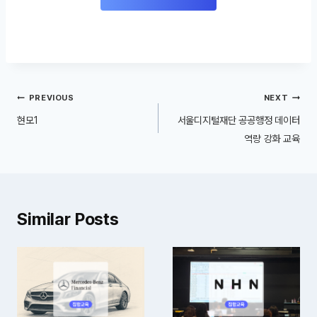
글
PREVIOUS
NEXT
내
현모1
서울디지털재단 공공행정 데이터
비
역량 강화 교육
게
이
션
Similar Posts