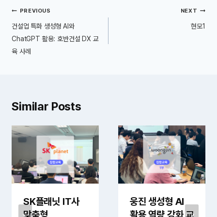
글
PREVIOUS
NEXT
내
건설업 특화 생성형 AI와
현모1
비
ChatGPT 활용: 호반건설 DX 교
육 사례
게
이
션
Similar Posts
SK플래닛 IT사
웅진 생성형 AI
맞춤형
활용 역량 강화 교